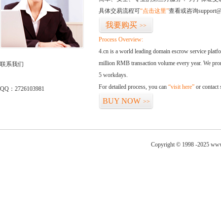
具体交易流程可
“点击这里”
查看或咨询support@
我要购买
>>
Process Overview:
4.cn is a world leading domain escrow service plat
million RMB transaction volume every year. We promi
联系我们
5 workdays.
For detailed process, you can
“visit here”
or contact
QQ：2726103981
BUY NOW
>>
Copyright © 1998 -2025 www