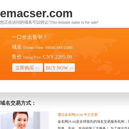
emacser.com
您正在访问的域名可以转让!This domain name is for sale!
一口价出售中！
域名
emacser.com
Domain Name:
售价
CNY 2205.00
Listing Price:
立即购买
BUY NOW
>>
>>
域名交易方式：
通过金名网(4.cn) 中介交易
金名网(4.cn)是全球领先的域名交易服务机
简单、安全、专业的第三方服务！ 为了保证交