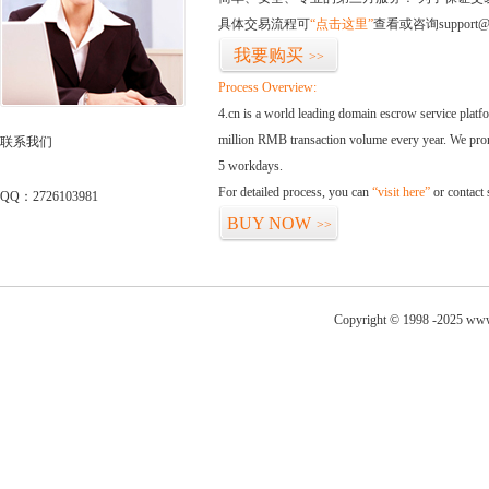
具体交易流程可
“点击这里”
查看或咨询support@
我要购买
>>
Process Overview:
4.cn is a world leading domain escrow service plat
million RMB transaction volume every year. We promi
联系我们
5 workdays.
For detailed process, you can
“visit here”
or contact
QQ：2726103981
BUY NOW
>>
Copyright © 1998 -2025 www