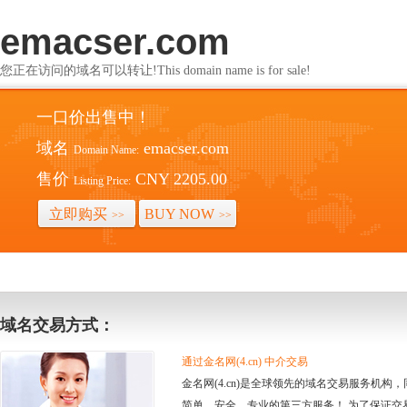
emacser.com
您正在访问的域名可以转让!This domain name is for sale!
一口价出售中！
域名
emacser.com
Domain Name:
售价
CNY 2205.00
Listing Price:
立即购买
BUY NOW
>>
>>
域名交易方式：
通过金名网(4.cn) 中介交易
金名网(4.cn)是全球领先的域名交易服务机
简单、安全、专业的第三方服务！ 为了保证交